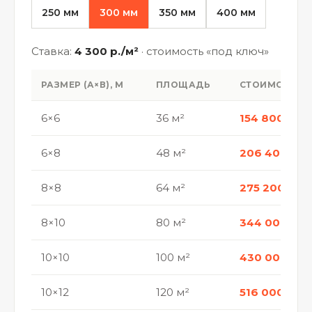
250 мм
300 мм
350 мм
400 мм
Ставка:
4 300 р./м²
· стоимость «под ключ»
РАЗМЕР (А×В), М
ПЛОЩАДЬ
СТОИМОСТЬ
6×6
36 м²
154 800 р.
6×8
48 м²
206 400 р.
8×8
64 м²
275 200 р.
8×10
80 м²
344 000 р.
10×10
100 м²
430 000 р.
10×12
120 м²
516 000 р.