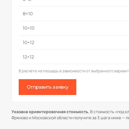
8×10
10×10
10×12
12×12
В расчёте на площадь в зависимости от выбранного вариан
Отправить заявку
Указана ориентировочная стоимость.
В стоимость «под кл
Фряново и Московской области получите за 3 шага ниже — п