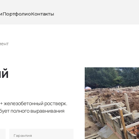
и
Портфолио
Контакты
мент
ый
 + железобетонный ростверк.
ебует полного выравнивания
Гарантия