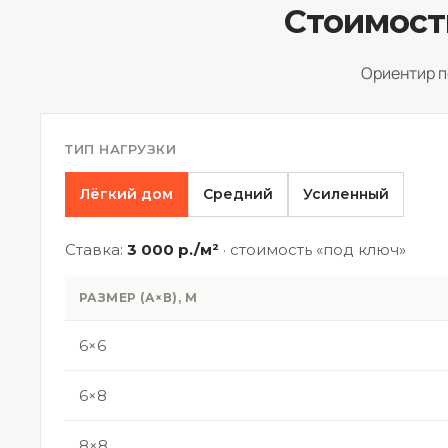
Стоимост
Ориентир п
ТИП НАГРУЗКИ
Лёгкий дом
Средний
Усиленный
Ставка:
3 000 р./м²
· стоимость «под ключ»
РАЗМЕР (А×В), М
6×6
6×8
8×8