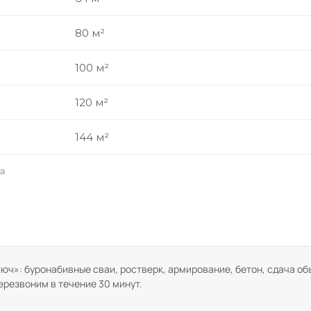
80 м²
100 м²
120 м²
144 м²
та
юч»: буронабивные сваи, ростверк, армирование, бетон, сдача об
ерезвоним в течение 30 минут.